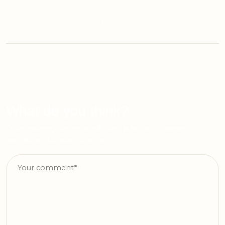
What do you think?
O seu endereço de e-mail não será publicado.
Campos
obrigatórios são marcados com
*