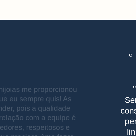
O
mijoias me proporcionou
que eu sempre quis! As
Sem
nder, pois a qualidade
cons
a relação com a equipe é
per
hedores, respeitosos e
li