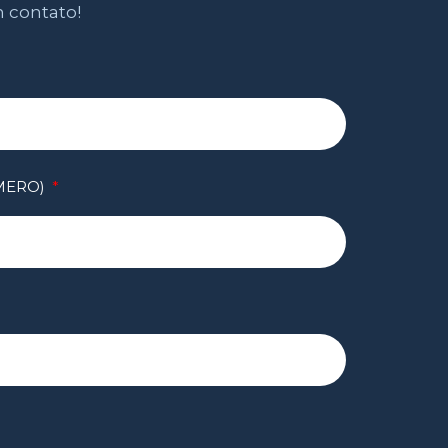
m contato!
ÚMERO)