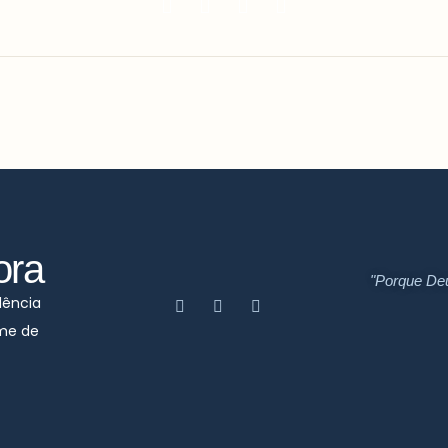
ora
"Porque De
dência
ime de