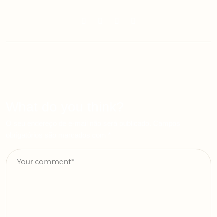
What do you think?
O seu endereço de e-mail não será publicado.
Campos
obrigatórios são marcados com
*