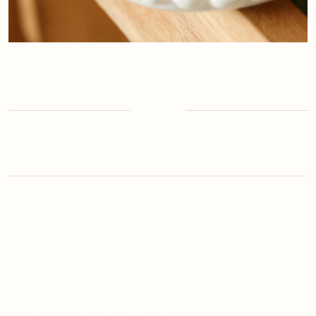
SHARE
What do you think?
O seu endereço de e-mail não será publicado.
Campos
obrigatórios são marcados com
*