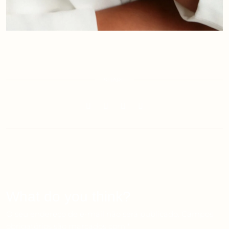
SHARE
What do you think?
O seu endereço de e-mail não será publicado.
Campos
obrigatórios são marcados com
*