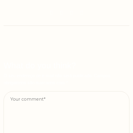
What do you think?
O seu endereço de e-mail não será publicado.
Campos
obrigatórios são marcados com
*