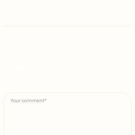
What do you think?
O seu endereço de e-mail não será publicado.
Campos
obrigatórios são marcados com
*