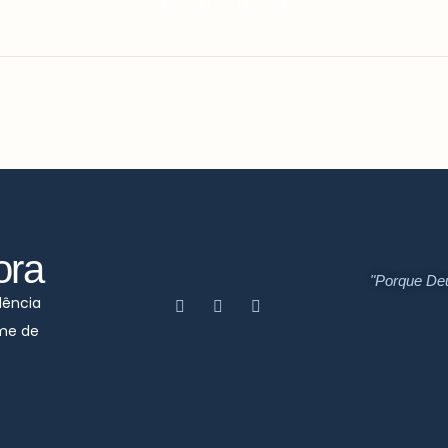
ora
"Porque De
dência
ime de