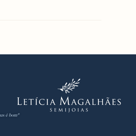
us é bom"