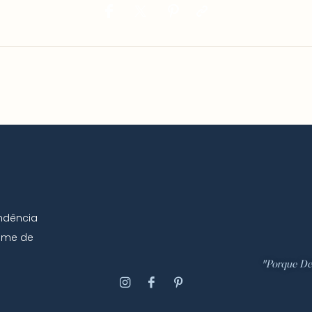
ndência
time de
"Porque De