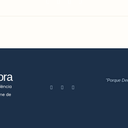
ora
"Porque De
dência
ime de