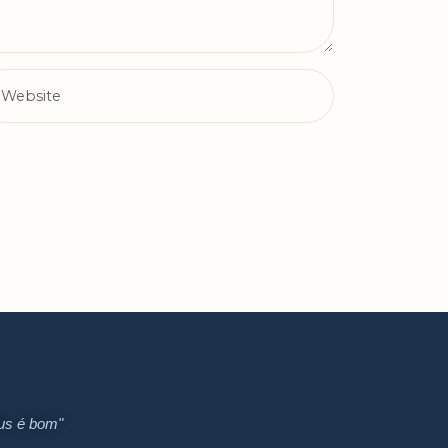
us é bom"