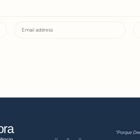
No Comments Yet.
ora
"Porque De
dência