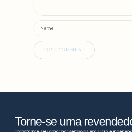
Torne-se uma revended
Transforme seu amor por semijoias em lucro e indepen