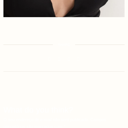
SHARE
What do you think?
O seu endereço de e-mail não será publicado.
Campos
obrigatórios são marcados com
*