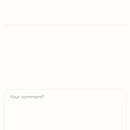
What do you think?
O seu endereço de e-mail não será publicado.
Campos
obrigatórios são marcados com
*