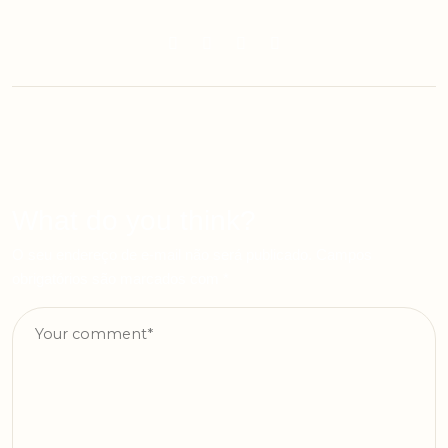
What do you think?
O seu endereço de e-mail não será publicado.
Campos
obrigatórios são marcados com
*