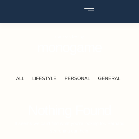
You are viewing
monogame
ALL
LIFESTYLE
PERSONAL
GENERAL
Nothing Found
It seems we can’t find what you’re looking for. Perhaps
searching can help.