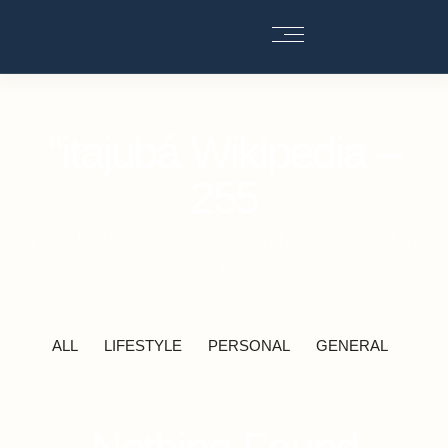
You are viewing
“itajubá Wikipedia –
255
The next day, Moreira celebrated the initial catholic mass within the
new area. –
ALL
LIFESTYLE
PERSONAL
GENERAL