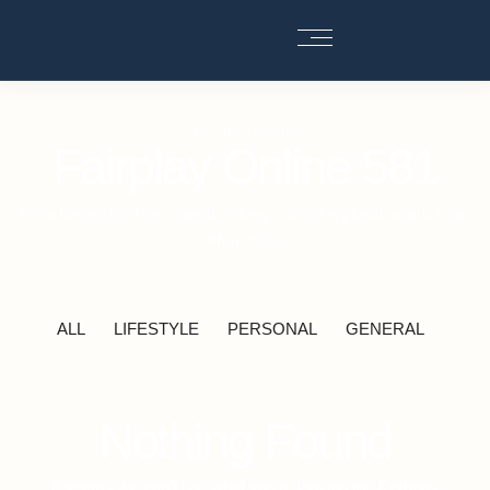
You are viewing
Fairplay Online 581
In inclusion, FairPlay complies along with all regional jurisdictions
within India. –
ALL
LIFESTYLE
PERSONAL
GENERAL
Nothing Found
It seems we can’t find what you’re looking for. Perhaps