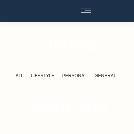
You are viewing
b1bet brazil
ALL
LIFESTYLE
PERSONAL
GENERAL
Nothing Found
It seems we can’t find what you’re looking for. Perhaps
searching can help.